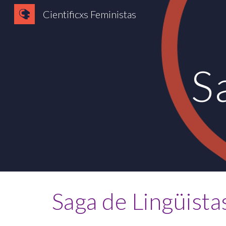
Cientificxs Feministas
Sk
S
Saga de 
Lingüista