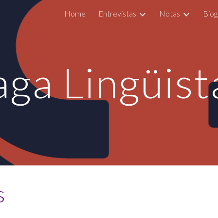
Home
Entrevistas
Notas
Biog
ip to main content
Skip to navigat
aga Lingüist
s