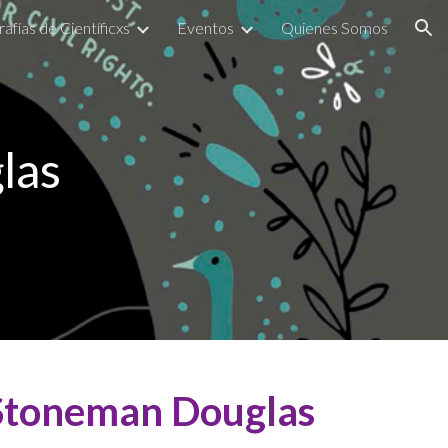
rafías de Científicxs
Eventos
Quienes Somos
ion
las
Stoneman Douglas