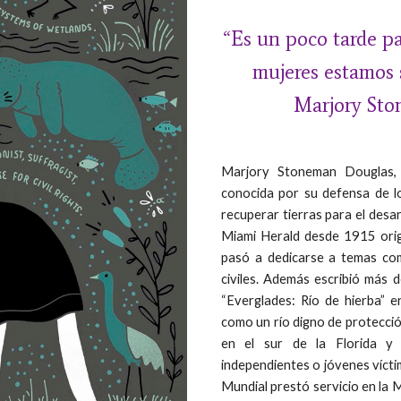
“Es un poco tarde pa
mujeres estamos s
Marjory Sto
Marjory Stoneman Douglas, e
conocida por su defensa de l
recuperar tierras para el desar
Miami Herald desde 1915 orig
pasó a dedicarse a temas com
civiles. Además escribió más 
“Everglades: Río de hierba” e
como un río digno de protecció
en el sur de la Florida y 
independientes o jóvenes vícti
Mundial prestó servicio en la 