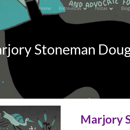
Home
Entrevistas
Notas
Biog
ip to main content
Skip to navigat
rjory Stoneman Doug
Marjory 